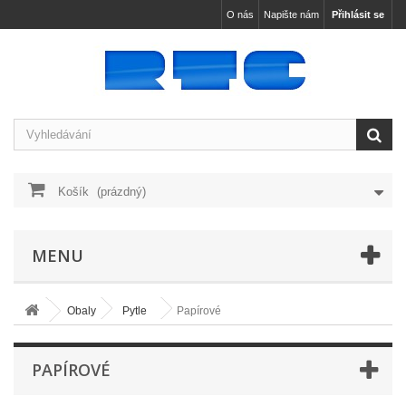
O nás
Napište nám
Přihlásit se
Košík
(prázdný)
MENU
Obaly
Pytle
Papírové
PAPÍROVÉ