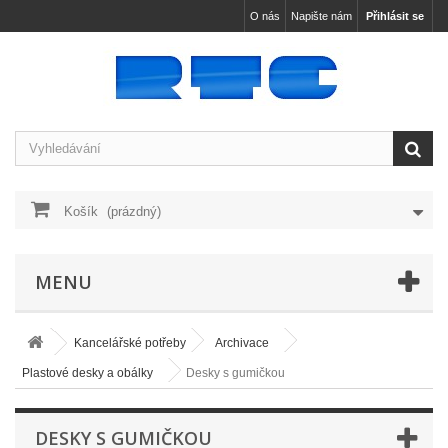
O nás
Napište nám
Přihlásit se
Košík
(prázdný)
MENU
Kancelářské potřeby
Archivace
Plastové desky a obálky
Desky s gumičkou
DESKY S GUMIČKOU