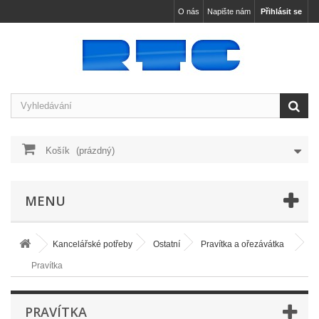
O nás
Napište nám
Přihlásit se
Košík
(prázdný)
MENU
Kancelářské potřeby
Ostatní
Pravítka a ořezávátka
Pravítka
PRAVÍTKA