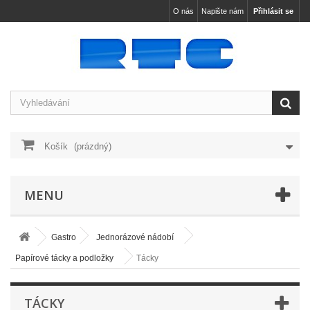
O nás
Napište nám
Přihlásit se
Košík
(prázdný)
MENU
Gastro
Jednorázové nádobí
Papírové tácky a podložky
Tácky
TÁCKY