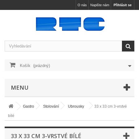
O nás
Napište nám
Přihlásit se
Košík
(prázdný)
MENU
Gastro
Stolování
Ubrousky
33 x 33 cm 3-vrstvé
bílé
33 X 33 CM 3-VRSTVÉ BÍLÉ