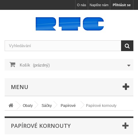
O nás
Napište nám
Přihlásit se
Košík
(prázdný)
MENU
Obaly
Sáčky
Papírové
Papírové kornouty
PAPÍROVÉ KORNOUTY