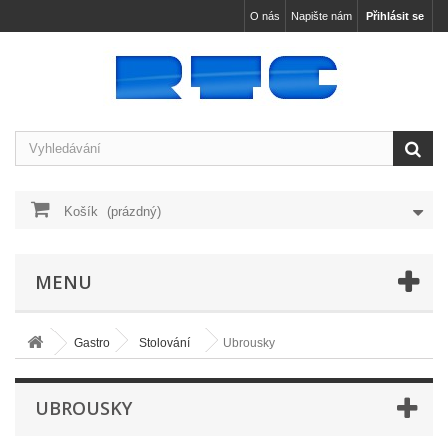
O nás
Napište nám
Přihlásit se
Košík
(prázdný)
MENU
Gastro
Stolování
Ubrousky
UBROUSKY