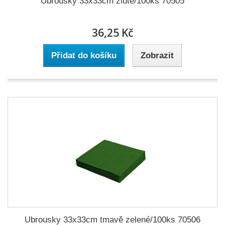
Ubrousky 33x33cm žluté/100ks 70505
36,25 Kč
Přidat do košíku
Zobrazit
Ubrousky 33x33cm tmavě zelené/100ks 70506