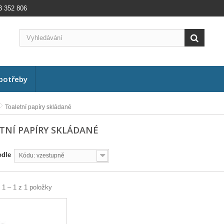
3 352 806
potřeby
Toaletní papíry skládané
TNÍ PAPÍRY SKLÁDANÉ
odle
Kódu: vzestupně
 1 – 1 z 1 položky