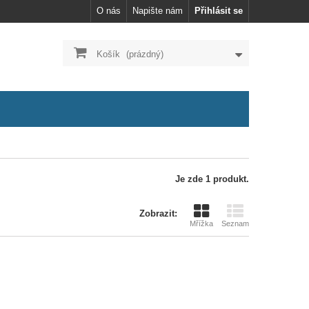
O nás
Napište nám
Přihlásit se
Košík
(prázdný)
Je zde 1 produkt.
Zobrazit:
Mřížka
Seznam