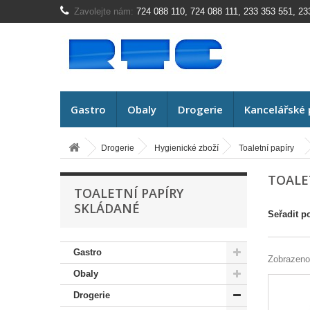
Zavolejte nám:
724 088 110, 724 088 111, 233 353 551, 23
Gastro
Obaly
Drogerie
Kancelářské 
Drogerie
Hygienické zboží
Toaletní papíry
TOALE
TOALETNÍ PAPÍRY
SKLÁDANÉ
Seřadit p
Gastro
Zobrazeno
Obaly
Drogerie