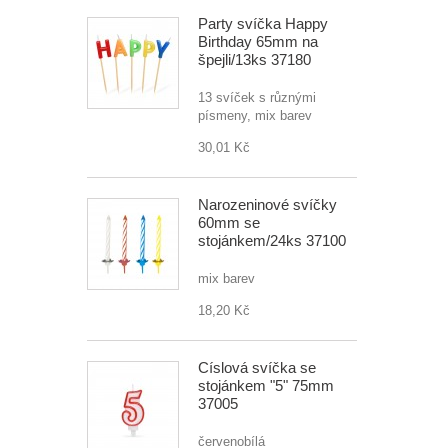
Party svíčka Happy
Birthday 65mm na
špejli/13ks 37180
13 svíček s různými
písmeny, mix barev
30,01 Kč
Narozeninové svíčky
60mm se
stojánkem/24ks 37100
mix barev
18,20 Kč
Číslová svíčka se
stojánkem "5" 75mm
37005
červenobílá