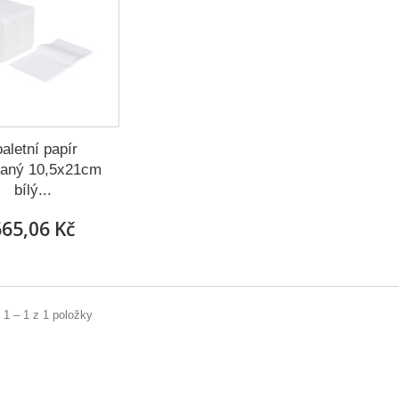
oaletní papír
daný 10,5x21cm
bílý...
65,06 Kč
 1 – 1 z 1 položky