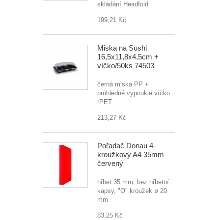
skládání Headfold
199,21 Kč
Miska na Sushi
16,5x11,8x4,5cm +
víčko/50ks 74503
černá miska PP +
průhledné vypouklé víčko
rPET
213,27 Kč
Pořadač Donau 4-
kroužkový A4 35mm
červený
hřbet 35 mm, bez hřbetní
kapsy, "O" kroužek ø 20
mm
83,25 Kč