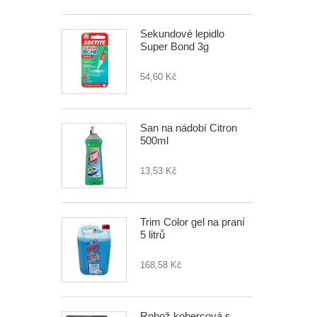
Sekundové lepidlo
Super Bond 3g
54,60 Kč
San na nádobí Citron
500ml
13,53 Kč
Trim Color gel na praní
5 litrů
168,58 Kč
Rohož kobercová s