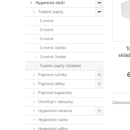
Hygienické zboží
Toaletní papíry
1-vrstvé
2-vrstvé
3-vrstvé
1-vrstvé Jumbo
T
sklá
2-vrstvé Jumbo
Toaletní papíry skládané
6
Papírové ručníky
Papírové utěrky
Papírové kapesníky
Osvěžující ubrousky
Zobrazeno
Hygienické rukavice
Hygienické sáčky
Hygienické oděvy