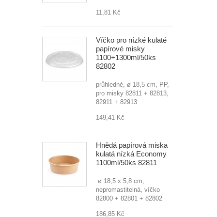
11,81 Kč
Víčko pro nízké kulaté
papírové misky
1100+1300ml/50ks
82802
průhledné, ø 18,5 cm, PP,
pro misky 82811 + 82813,
82911 + 82913
149,41 Kč
Hnědá papírová miska
kulatá nízká Economy
1100ml/50ks 82811
ø 18,5 x 5,8 cm,
nepromastitelná, víčko
82800 + 82801 + 82802
186,85 Kč