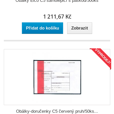
Obálky Elco C5 samolepicí s páskou/500ks
1 211,67 Kč
Přidat do košíku
Zobrazit
VÝPRODEJ!
Obálky-doručenky C5 červený pruh/50ks...