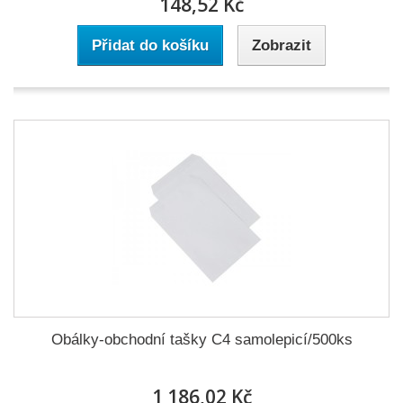
148,52 Kč
Přidat do košíku
Zobrazit
Obálky-obchodní tašky C4 samolepicí/500ks
1 186,02 Kč