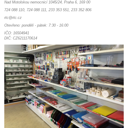
Nad Motolskou nemocnicí 1045/24, Praha 6, 169 00
724 088 110, 724 088 111, 233 353 551, 233 352 806
rtc@rtc.cz
Otevřeno: pondělí - pátek: 7:30 - 16:00
IČO: 16504941
DIČ: CZ6211170614