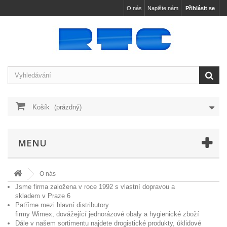
O nás
Napište nám
Přihlásit se
Košík
(prázdný)
MENU
O nás
Jsme firma založena v roce 1992 s vlastní dopravou a
skladem v Praze 6
Patříme mezi hlavní distributory
firmy
Wimex
, dovážející jednorázové obaly a hygienické zboží
Dále v našem sortimentu najdete drogistické produkty, úklidové