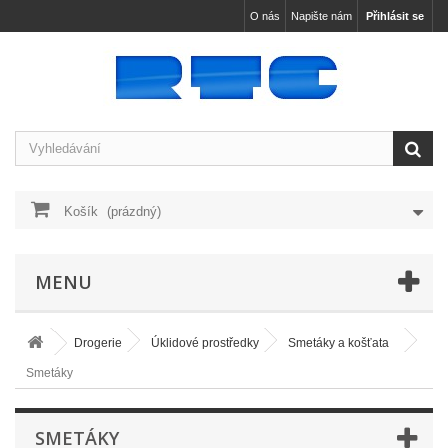
O nás
Napište nám
Přihlásit se
Košík
(prázdný)
MENU
Drogerie
Úklidové prostředky
Smetáky a košťata
Smetáky
SMETÁKY