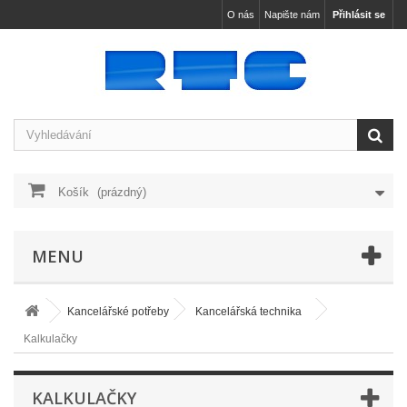
O nás
Napište nám
Přihlásit se
Košík
(prázdný)
MENU
Kancelářské potřeby
Kancelářská technika
Kalkulačky
KALKULAČKY