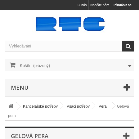
O nás
Napište nám
Přihlásit se
Košík
(prázdný)
MENU
Kancelářské potřeby
Psací potřeby
Pera
Gelová
pera
GELOVÁ PERA