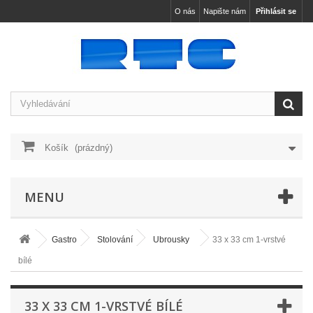
O nás
Napište nám
Přihlásit se
Košík
(prázdný)
MENU
Gastro
Stolování
Ubrousky
33 x 33 cm 1-vrstvé
bílé
33 X 33 CM 1-VRSTVÉ BÍLÉ