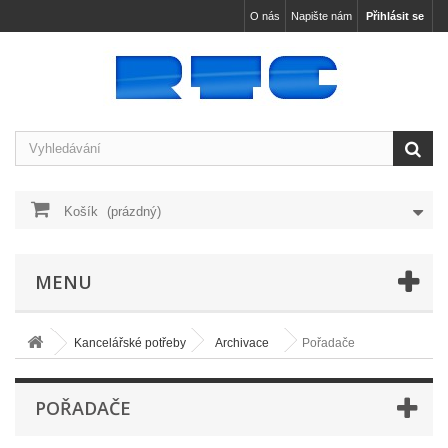
O nás
Napište nám
Přihlásit se
Košík
(prázdný)
MENU
Kancelářské potřeby
Archivace
Pořadače
POŘADAČE