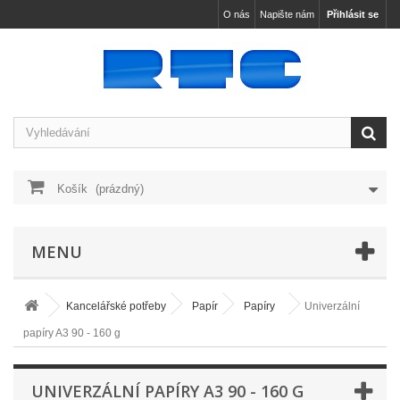
O nás
Napište nám
Přihlásit se
Košík
(prázdný)
MENU
Kancelářské potřeby
Papír
Papíry
Univerzální
papíry A3 90 - 160 g
UNIVERZÁLNÍ PAPÍRY A3 90 - 160 G