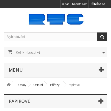
O nás
Napište nám
Přihlásit se
Košík
(prázdný)
MENU
Obaly
Ostatní
Přířezy
Papírové
PAPÍROVÉ