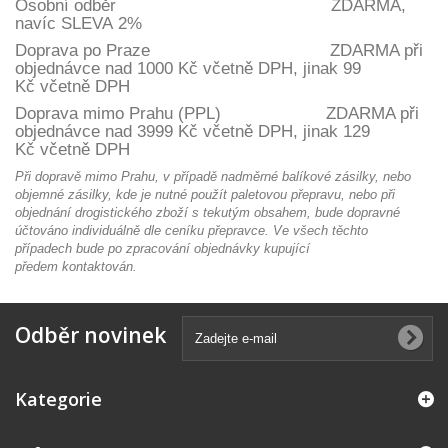
Osobní odběr ZDARMA,
navíc SLEVA 2%
Doprava po Praze ZDARMA při
objednávce nad 1000 Kč včetně DPH, jinak 99
Kč
včetně DPH
Doprava mimo Prahu (
PPL) ZDARMA při
objednávce nad 3999 Kč včetně DPH, jinak 129
Kč
včetně DPH
Při dopravě mimo Prahu, v případě nadměrné balíkové zásilky, nebo
objemné zásilky, kde je nutné použít paletovou přepravu, nebo při
objednání drogistického zboží s tekutým obsahem, bude dopravné
účtováno individuálně dle ceníku přepravce. Ve všech těchto
případech bude po zpracování objednávky kupující
předem kontaktován.
Odběr novinek
Kategorie