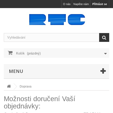
O nás
Napište nám
Přihlásit se
Košík
(prázdný)
MENU
Doprava
Možnosti doručení Vaší
objednávky: