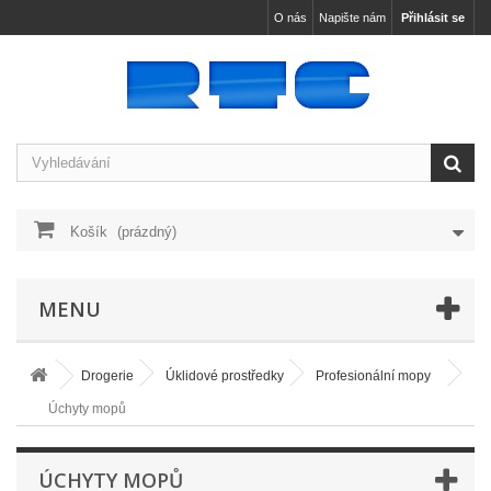
O nás
Napište nám
Přihlásit se
Košík
(prázdný)
MENU
Drogerie
Úklidové prostředky
Profesionální mopy
Úchyty mopů
ÚCHYTY MOPŮ