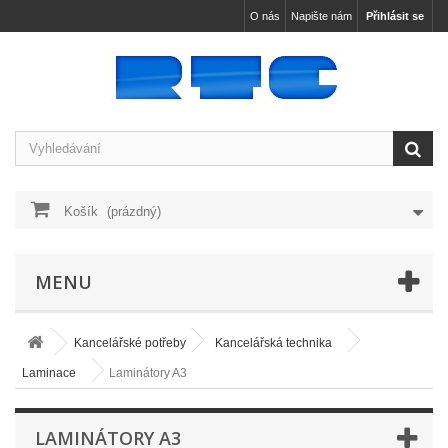
O nás
Napište nám
Přihlásit se
Košík
(prázdný)
MENU
Kancelářské potřeby
Kancelářská technika
Laminace
Laminátory A3
LAMINÁTORY A3