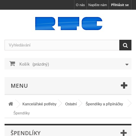
O nás
Napište nám
Přihlásit se
Košík
(prázdný)
MENU
Kancelářské potřeby
Ostatní
Špendlíky a připínáčky
Špendlíky
ŠPENDLÍKY