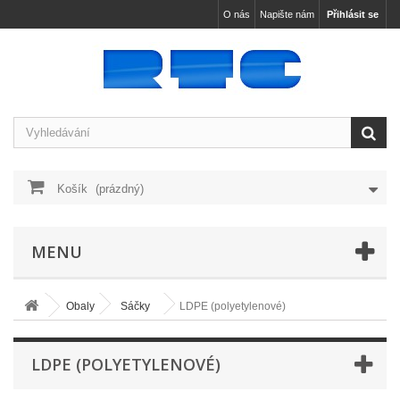
O nás
Napište nám
Přihlásit se
Košík
(prázdný)
MENU
Obaly
Sáčky
LDPE (polyetylenové)
LDPE (POLYETYLENOVÉ)