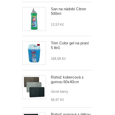
San na nádobí Citron
500ml
13,53 Kč
Trim Color gel na praní
5 litrů
168,58 Kč
Rohož kobercová s
gumou 60x40cm
různé barvy
68,97 Kč
Rohož gumová s látkou