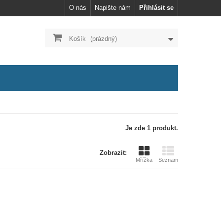
O nás
Napište nám
Přihlásit se
Košík
(prázdný)
Je zde 1 produkt.
Zobrazit:
Mřížka
Seznam