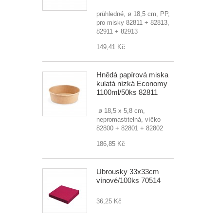
průhledné, ø 18,5 cm, PP,
pro misky 82811 + 82813,
82911 + 82913
149,41 Kč
Hnědá papírová miska
kulatá nízká Economy
1100ml/50ks 82811
ø 18,5 x 5,8 cm,
nepromastitelná, víčko
82800 + 82801 + 82802
186,85 Kč
Ubrousky 33x33cm
vínové/100ks 70514
36,25 Kč