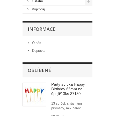
Ostatní
Výprodej
INFORMACE
O nás
Doprava
OBLÍBENÉ
Party svíčka Happy
Birthday 65mm na
špejli/13ks 37180
13 svíček s různými
písmeny, mix barev