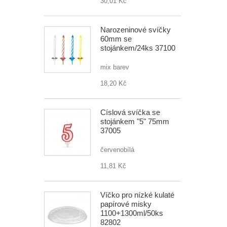
30,01 Kč
Narozeninové svíčky
60mm se
stojánkem/24ks 37100
mix barev
18,20 Kč
Číslová svíčka se
stojánkem "5" 75mm
37005
červenobílá
11,81 Kč
Víčko pro nízké kulaté
papírové misky
1100+1300ml/50ks
82802