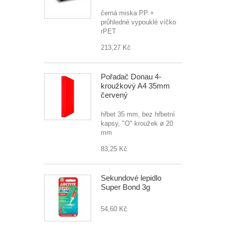
černá miska PP +
průhledné vypouklé víčko
rPET
213,27 Kč
Pořadač Donau 4-
kroužkový A4 35mm
červený
hřbet 35 mm, bez hřbetní
kapsy, "O" kroužek ø 20
mm
83,25 Kč
Sekundové lepidlo
Super Bond 3g
54,60 Kč