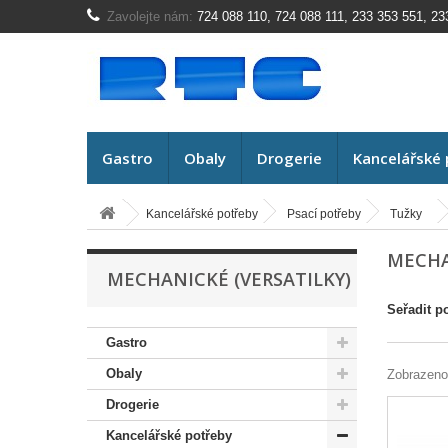
Zavolejte nám:
724 088 110, 724 088 111, 233 353 551, 23
Gastro
Obaly
Drogerie
Kancelářské 
Kancelářské potřeby
Psací potřeby
Tužky
MECHA
MECHANICKÉ (VERSATILKY)
Seřadit p
Gastro
Obaly
Zobrazeno
Drogerie
Kancelářské potřeby