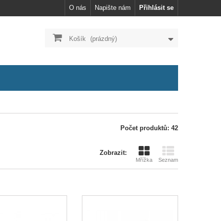
O nás
Napište nám
Přihlásit se
Košík
(prázdný)
Počet produktů: 42
Zobrazit:
Mřížka
Seznam