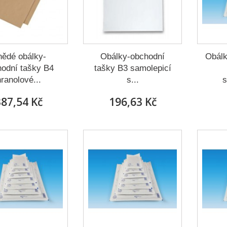
ědé obálky-
Obálky-obchodní
Obálk
odní tašky B4
tašky B3 samolepicí
ranolové...
s...
s
87,54 Kč
196,63 Kč