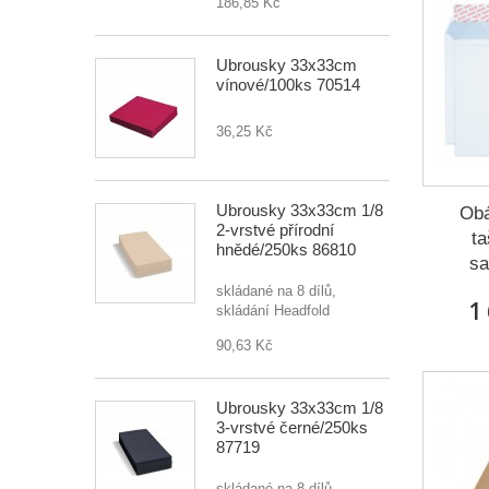
186,85 Kč
Ubrousky 33x33cm
vínové/100ks 70514
36,25 Kč
Ubrousky 33x33cm 1/8
Obá
2-vrstvé přírodní
t
hnědé/250ks 86810
sa
skládané na 8 dílů,
1
skládání Headfold
90,63 Kč
Ubrousky 33x33cm 1/8
3-vrstvé černé/250ks
87719
skládané na 8 dílů,