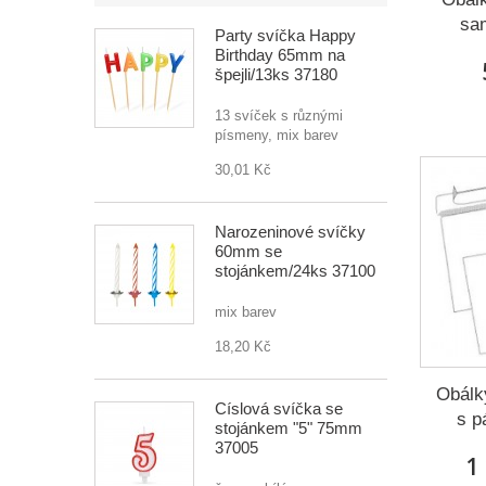
sam
Party svíčka Happy
Birthday 65mm na
špejli/13ks 37180
13 svíček s různými
písmeny, mix barev
30,01 Kč
Narozeninové svíčky
60mm se
stojánkem/24ks 37100
mix barev
18,20 Kč
Obálk
Číslová svíčka se
s p
stojánkem "5" 75mm
37005
1