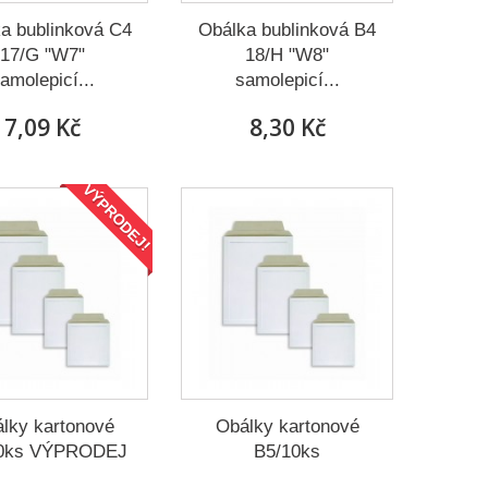
a bublinková C4
Obálka bublinková B4
17/G "W7"
18/H "W8"
amolepicí...
samolepicí...
7,09 Kč
8,30 Kč
VÝPRODEJ!
lky kartonové
Obálky kartonové
0ks VÝPRODEJ
B5/10ks