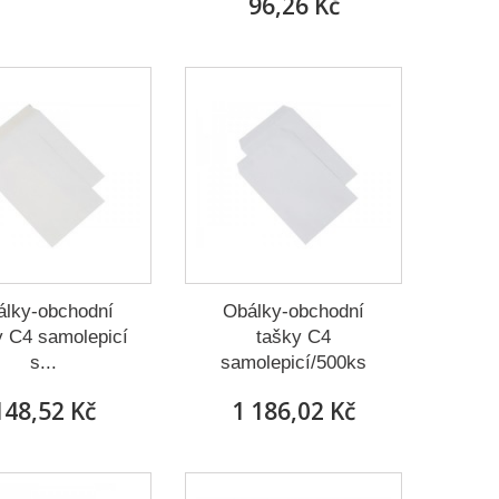
96,26 Kč
álky-obchodní
Obálky-obchodní
y C4 samolepicí
tašky C4
s...
samolepicí/500ks
148,52 Kč
1 186,02 Kč