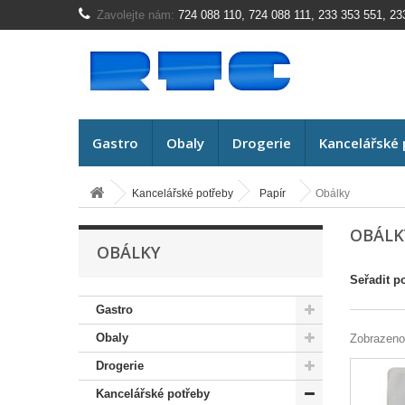
Zavolejte nám:
724 088 110, 724 088 111, 233 353 551, 23
Gastro
Obaly
Drogerie
Kancelářské 
Kancelářské potřeby
Papír
Obálky
OBÁL
OBÁLKY
Seřadit p
Gastro
Obaly
Zobrazeno
Drogerie
Kancelářské potřeby