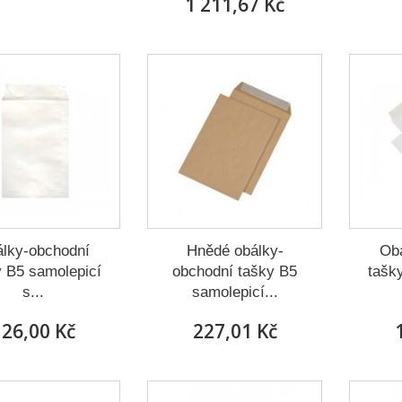
1 211,67 Kč
lky-obchodní
Hnědé obálky-
Ob
y B5 samolepicí
obchodní tašky B5
tašk
s...
samolepicí...
26,00 Kč
227,01 Kč