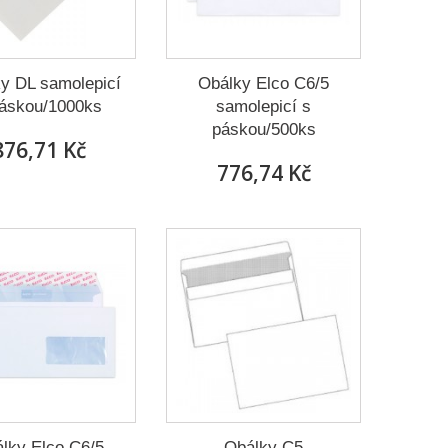
y DL samolepicí
Obálky Elco C6/5
páskou/1000ks
samolepicí s
páskou/500ks
876,71 Kč
776,74 Kč
lky Elco C6/5
Obálky C5