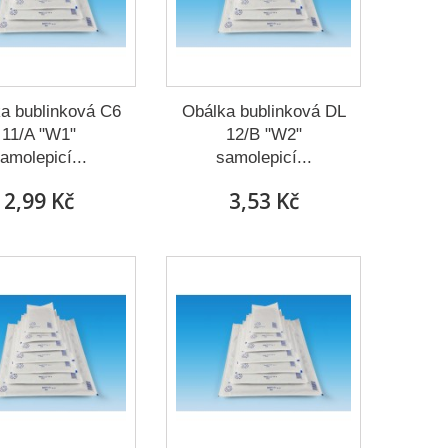
a bublinková C6
Obálka bublinková DL
11/A "W1"
12/B "W2"
amolepicí...
samolepicí...
2,99 Kč
3,53 Kč