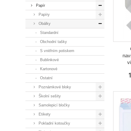
Papír
Papíry
Obálky
Standardní
Obchodní tašky
S vnitřním potiskem
nav
Bublinkové
v
Kartonové
1
Ostatní
Poznámkové bloky
Školní sešity
Samolepicí bločky
Etikety
Pokladní kotoučky