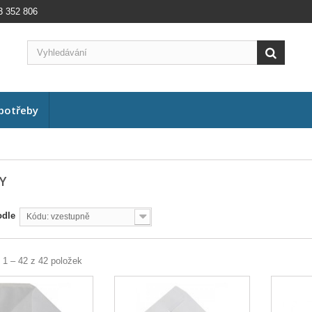
3 352 806
potřeby
KY
odle
Kódu: vzestupně
 1 – 42 z 42 položek