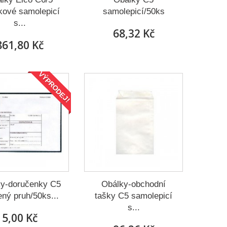
kové samolepicí
samolepicí/50ks
s...
68,32 Kč
861,80 Kč
VÝPRODEJ!
y-doručenky C5
Obálky-obchodní
ný pruh/50ks...
tašky C5 samolepicí
s...
5,00 Kč