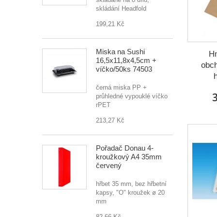
skládání Headfold
199,21 Kč
Miska na Sushi
Hn
16,5x11,8x4,5cm +
obch
víčko/50ks 74503
h
černá miska PP +
3
průhledné vypouklé víčko
rPET
213,27 Kč
Pořadač Donau 4-
kroužkový A4 35mm
červený
hřbet 35 mm, bez hřbetní
kapsy, "O" kroužek ø 20
mm
82,66 Kč