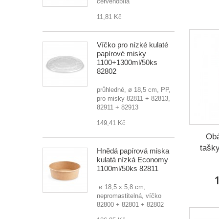
červenobílá
11,81 Kč
Víčko pro nízké kulaté
papírové misky
1100+1300ml/50ks
82802
průhledné, ø 18,5 cm, PP,
pro misky 82811 + 82813,
82911 + 82913
149,41 Kč
Obá
tašk
Hnědá papírová miska
kulatá nízká Economy
1100ml/50ks 82811
1
ø 18,5 x 5,8 cm,
nepromastitelná, víčko
82800 + 82801 + 82802