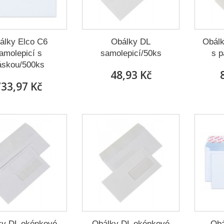
álky Elco C6
Obálky DL
Obálk
amolepicí s
samolepicí/50ks
s 
áskou/500ks
48,93 Kč
33,97 Kč
ky DL okénkové
Obálky DL okénkové
Obá