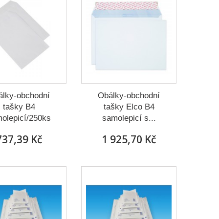
álky-obchodní
Obálky-obchodní
tašky B4
tašky Elco B4
olepicí/250ks
samolepicí s...
737,39 Kč
1 925,70 Kč