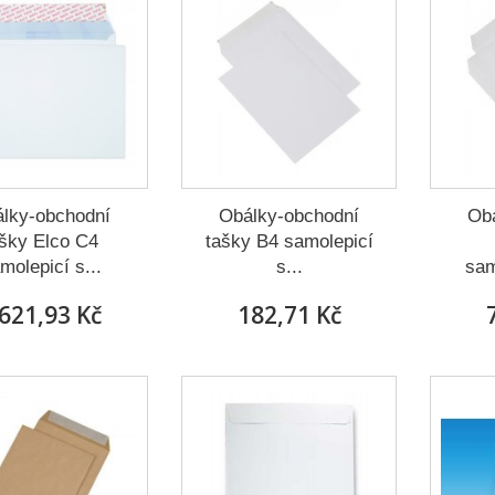
lky-obchodní
Obálky-obchodní
Ob
ašky Elco C4
tašky B4 samolepicí
molepicí s...
s...
sam
 621,93 Kč
182,71 Kč