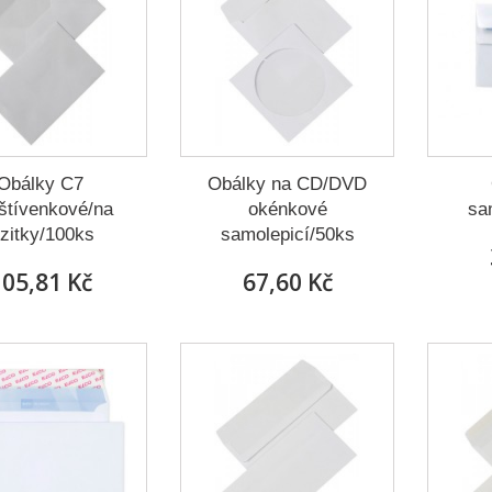
Obálky C7
Obálky na CD/DVD
štívenkové/na
okénkové
sa
izitky/100ks
samolepicí/50ks
05,81 Kč
67,60 Kč