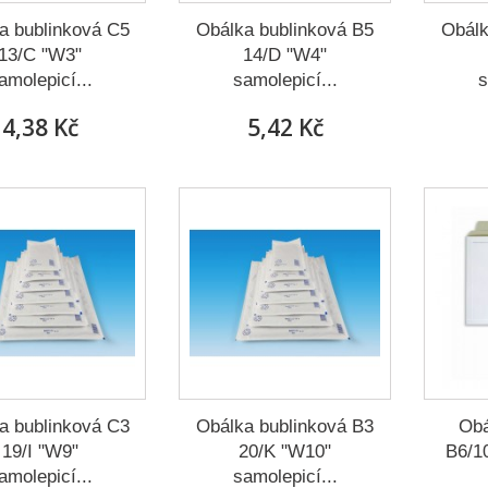
a bublinková C5
Obálka bublinková B5
Obálk
13/C "W3"
14/D "W4"
amolepicí...
samolepicí...
s
4,38 Kč
5,42 Kč
a bublinková C3
Obálka bublinková B3
Obá
19/I "W9"
20/K "W10"
B6/1
amolepicí...
samolepicí...