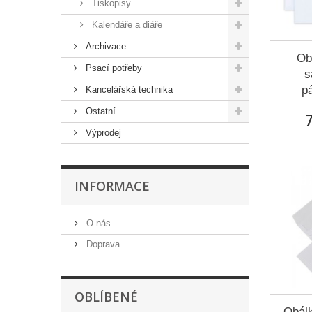
Tiskopisy
Kalendáře a diáře
Archivace
Ob
Psací potřeby
s
p
Kancelářská technika
Ostatní
7
Výprodej
INFORMACE
O nás
Doprava
OBLÍBENÉ
Obál