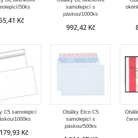
olepicí/50ks
samolepicí s
okén
páskou/1000ks
55,41 Kč
992,42 Kč
y C5 samolepicí
Obálky Elco C5
Obálk
áskou/1000ks
samolepicí s
červe
páskou/500ks
 179,93 Kč