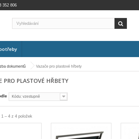
3 352 806
potřeby
zba dokumentů
Vazače pro plastové hřbety
E PRO PLASTOVÉ HŘBETY
odle
Kódu: vzestupně
 1 – 4 z 4 položek