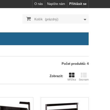
O nás
Napište nám
Přihlásit se
Košík
(prázdný)
Počet produktů: 4
Zobrazit:
Mřížka
Seznam