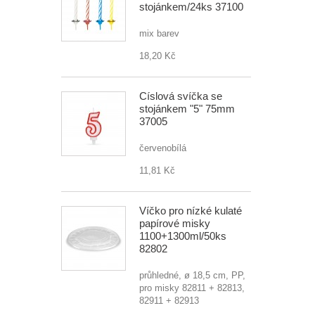
stojánkem/24ks 37100
mix barev
18,20 Kč
Číslová svíčka se
stojánkem "5" 75mm
37005
červenobílá
11,81 Kč
Víčko pro nízké kulaté
papírové misky
1100+1300ml/50ks
82802
průhledné, ø 18,5 cm, PP,
pro misky 82811 + 82813,
82911 + 82913