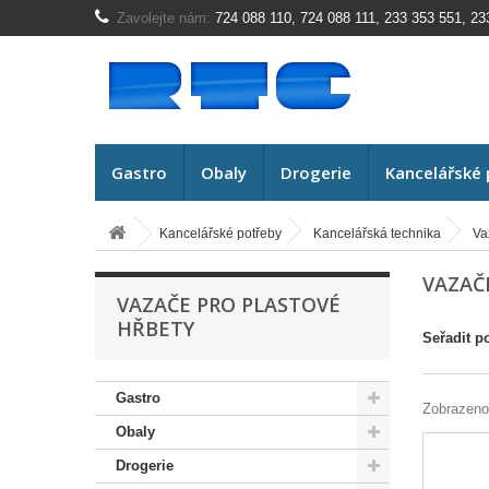
Zavolejte nám:
724 088 110, 724 088 111, 233 353 551, 23
Gastro
Obaly
Drogerie
Kancelářské 
Kancelářské potřeby
Kancelářská technika
Va
VAZAČ
VAZAČE PRO PLASTOVÉ
HŘBETY
Seřadit p
Gastro
Zobrazeno
Obaly
Drogerie