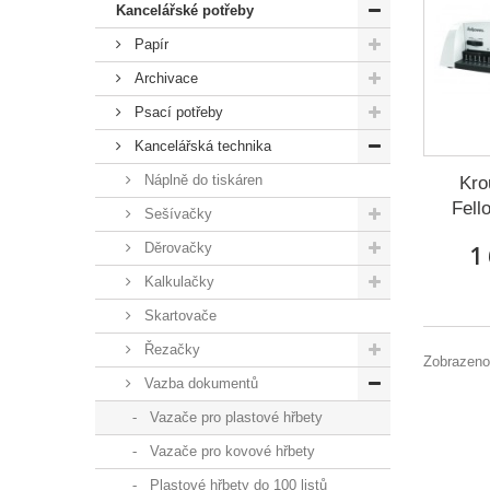
Kancelářské potřeby
Papír
Archivace
Psací potřeby
Kancelářská technika
Náplně do tiskáren
Kro
Fell
Sešívačky
Děrovačky
1
Kalkulačky
Skartovače
Řezačky
Zobrazeno
Vazba dokumentů
Vazače pro plastové hřbety
Vazače pro kovové hřbety
Plastové hřbety do 100 listů