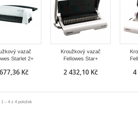
užkový vazač
Kroužkový vazač
Kro
owes Starlet 2+
Fellowes Star+
Fel
 677,36 Kč
2 432,10 Kč
4
 1 – 4 z 4 položek