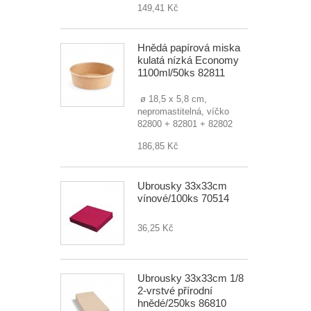
149,41 Kč
Hnědá papírová miska
kulatá nízká Economy
1100ml/50ks 82811
ø 18,5 x 5,8 cm,
nepromastitelná, víčko
82800 + 82801 + 82802
186,85 Kč
Ubrousky 33x33cm
vínové/100ks 70514
36,25 Kč
Ubrousky 33x33cm 1/8
2-vrstvé přírodní
hnědé/250ks 86810