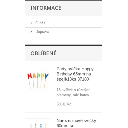
INFORMACE
O nás
Doprava
OBLÍBENÉ
Party svíčka Happy
Birthday 65mm na
špejli/13ks 37180
13 svíček s různými
písmeny, mix barev
30,01 Kč
Narozeninové svíčky
60mm se