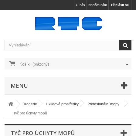
O nás
Napište nám
Přihlásit se
Košík
(prázdný)
MENU
Drogerie
Úklidové prostředky
Profesionální mopy
Tyč pro úchyty mopů
TYČ PRO ÚCHYTY MOPŮ