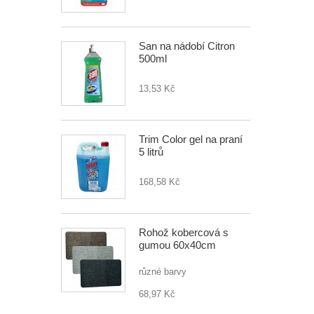
San na nádobí Citron
500ml
13,53 Kč
Trim Color gel na praní
5 litrů
168,58 Kč
Rohož kobercová s
gumou 60x40cm
různé barvy
68,97 Kč