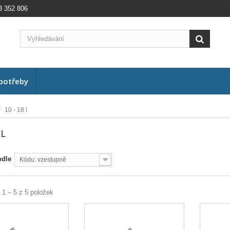
3 352 806
potřeby
10 - 18 l
 L
odle
Kódu: vzestupně
 1 – 5 z 5 položek