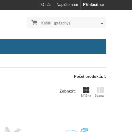
O nás
Napište nám
Přihlásit se
Košík
(prázdný)
Počet produktů: 5
Zobrazit:
Mřížka
Seznam