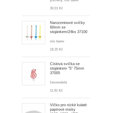
písmeny, mix barev
30,01 Kč
Narozeninové svíčky
60mm se
stojánkem/24ks 37100
mix barev
18,20 Kč
Číslová svíčka se
stojánkem "5" 75mm
37005
červenobílá
11,81 Kč
Víčko pro nízké kulaté
papírové misky