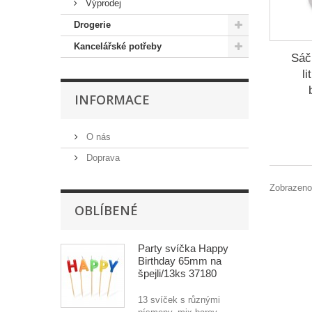
Výprodej
Drogerie
Kancelářské potřeby
Sáč
l
INFORMACE
O nás
Doprava
Zobrazeno
OBLÍBENÉ
Party svíčka Happy
Birthday 65mm na
špejli/13ks 37180
13 svíček s různými