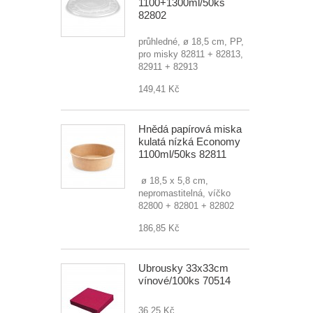
1100+1300ml/50ks
82802
průhledné, ø 18,5 cm, PP,
pro misky 82811 + 82813,
82911 + 82913
149,41 Kč
Hnědá papírová miska
kulatá nízká Economy
1100ml/50ks 82811
ø 18,5 x 5,8 cm,
nepromastitelná, víčko
82800 + 82801 + 82802
186,85 Kč
Ubrousky 33x33cm
vínové/100ks 70514
36,25 Kč