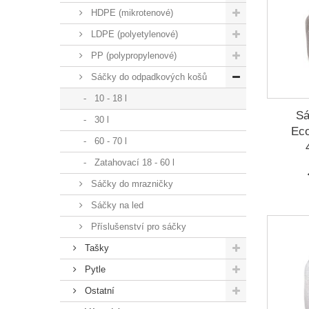
HDPE (mikrotenové)
LDPE (polyetylenové)
PP (polypropylenové)
Sáčky do odpadkových košů
10 - 18 l
Sá
30 l
Eco
60 - 70 l
Zatahovací 18 - 60 l
Sáčky do mrazničky
Sáčky na led
Příslušenství pro sáčky
Tašky
Pytle
Ostatní