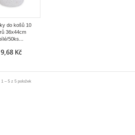
ky do košů 10
itrů 36x44cm
bílé/50ks...
9,68 Kč
 1 – 5 z 5 položek