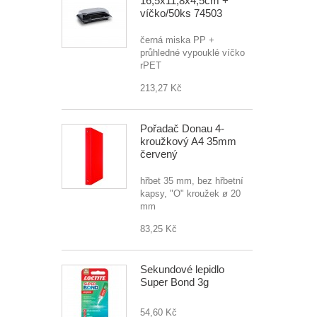
16,5x11,8x4,5cm +
víčko/50ks 74503
černá miska PP +
průhledné vypouklé víčko
rPET
213,27 Kč
Pořadač Donau 4-
kroužkový A4 35mm
červený
hřbet 35 mm, bez hřbetní
kapsy, "O" kroužek ø 20
mm
83,25 Kč
Sekundové lepidlo
Super Bond 3g
54,60 Kč