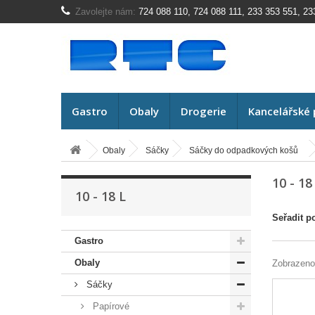
Zavolejte nám:
724 088 110, 724 088 111, 233 353 551, 23
Gastro
Obaly
Drogerie
Kancelářské 
Obaly
Sáčky
Sáčky do odpadkových košů
10 - 18
10 - 18 L
Seřadit p
Gastro
Obaly
Zobrazeno
Sáčky
Papírové