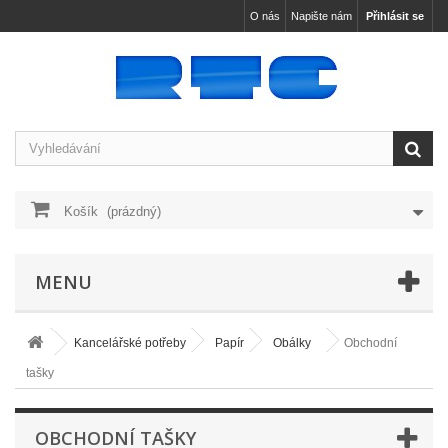
O nás
Napište nám
Přihlásit se
Košík
(prázdný)
MENU
Kancelářské potřeby
Papír
Obálky
Obchodní
tašky
OBCHODNÍ TAŠKY