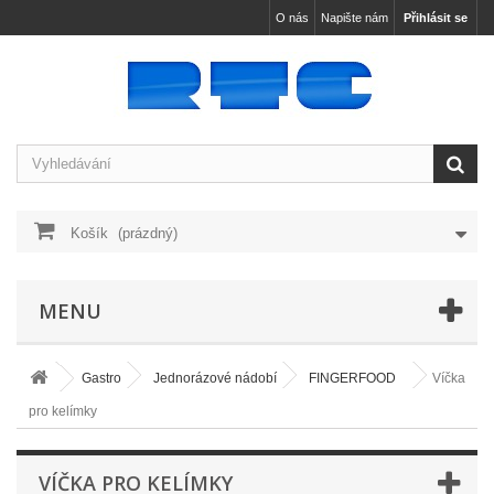
O nás
Napište nám
Přihlásit se
Košík
(prázdný)
MENU
Gastro
Jednorázové nádobí
FINGERFOOD
Víčka
pro kelímky
VÍČKA PRO KELÍMKY