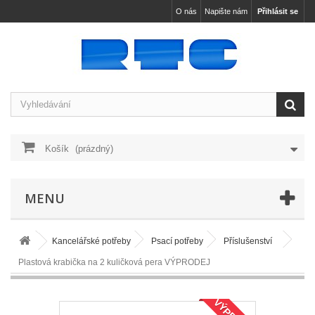
O nás
Napište nám
Přihlásit se
Košík
(prázdný)
MENU
Kancelářské potřeby
Psací potřeby
Příslušenství
Plastová krabička na 2 kuličková pera VÝPRODEJ