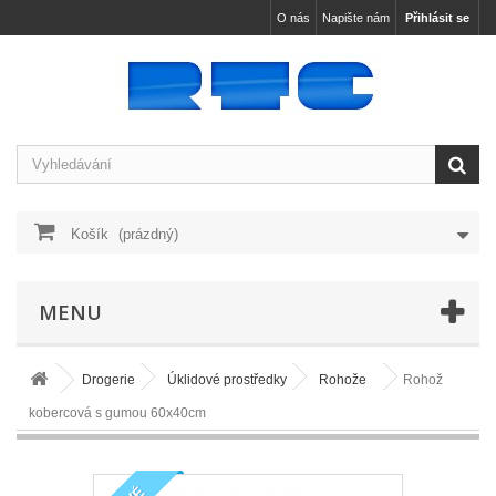
O nás
Napište nám
Přihlásit se
Košík
(prázdný)
MENU
Drogerie
Úklidové prostředky
Rohože
Rohož
kobercová s gumou 60x40cm