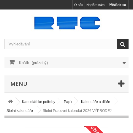
O nás
Napište nám
Přihlásit se
Košík
(prázdný)
MENU
Kancelářské potřeby
Papír
Kalendáře a diáře
Stolní kalendáře
Stolní Pracovní kalendář 2026 VÝPRODEJ