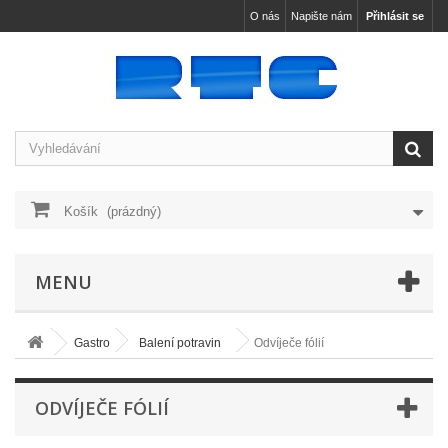
O nás
Napište nám
Přihlásit se
Košík
(prázdný)
MENU
Gastro
Balení potravin
Odvíječe fólií
ODVÍJEČE FÓLIÍ